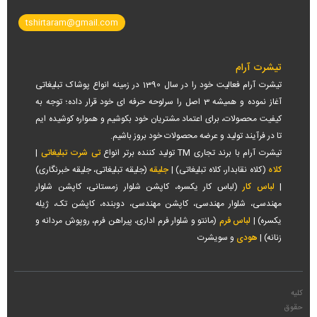
tshirtaram@gmail.com
تیشرت آرام
تیشرت آرام فعالیت خود را در سال 1390 در زمینه انواع پوشاک تبلیغاتی
آغاز نموده و همیشه 3 اصل را سرلوحه حرفه ای خود قرار داده؛ توجه به
کیفیت محصولات، برای اعتماد مشتریان خود بکوشیم و همواره کوشیده ایم
تا در فرآیند تولید و عرضه محصولات خود بروز باشیم.
تیشرت آرام با برند تجاری TM تولید کننده برتر انواع
تی شرت تبلیغاتی
|
کلاه
(کلاه نقابدار، کلاه تبلیغاتی) |
جلیقه
(جلیقه تبلیغاتی، جلیقه خبرنگاری)
|
لباس کار
(لباس کار یکسره، کاپشن شلوار زمستانی، کاپشن شلوار
مهندسی، شلوار مهندسی، کاپشن مهندسی، دوبنده، کاپشن تک، ژیله
یکسره) |
لباس فرم
(مانتو و شلوار فرم اداری، پیراهن فرم، روپوش مردانه و
زنانه) |
هودی
و سویشرت
کلیه
حقوق