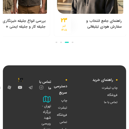
۲۳
راهنمای جامع انتخاب و
بررسی انواع جلیقه خبرنگاری،
سفارش هودی تبلیغاتی
تیر
جلیقه کار و جلیقه ایمنی +
۱۴۰۵
راهنمای خرید از تولیدی جلیقه
راهنمای خرید
تماس با
دسترسی
اینستاگرام
تلگرام
یوتیوب
آپار
ما
چاپ تیشرت
سریع
فروشگاه
چاپ
تماس با ما
تهران -
تیشرت
بزرگراه
فروشگاه
شهید
تماس
رییسی