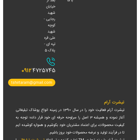
بعد از
با ما
خیابان
شهید
رجایی -
کوچه
شهید
علی قره
تپه ای -
پلاک 5
0912
4725745
tshirtaram@gmail.com
تیشرت آرام
تیشرت آرام فعالیت خود را در سال 1390 در زمینه انواع پوشاک تبلیغاتی
آغاز نموده و همیشه 3 اصل را سرلوحه حرفه ای خود قرار داده؛ توجه به
کیفیت محصولات، برای اعتماد مشتریان خود بکوشیم و همواره کوشیده ایم
تا در فرآیند تولید و عرضه محصولات خود بروز باشیم.