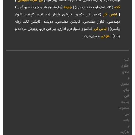
تیشرت آرام با برند تجاری TM تولید کننده برتر انواع
تی شرت تبلیغاتی
|
کلاه
(کلاه نقابدار، کلاه تبلیغاتی) |
جلیقه
(جلیقه تبلیغاتی، جلیقه خبرنگاری)
|
لباس کار
(لباس کار یکسره، کاپشن شلوار زمستانی، کاپشن شلوار
مهندسی، شلوار مهندسی، کاپشن مهندسی، دوبنده، کاپشن تک، ژیله
یکسره) |
لباس فرم
(مانتو و شلوار فرم اداری، پیراهن فرم، روپوش مردانه و
زنانه) |
هودی
و سویشرت
کلیه
حقوق
مادی
و
معنوی
برای
این
سایت
محفوظ
می
باشد
و
هرگونه