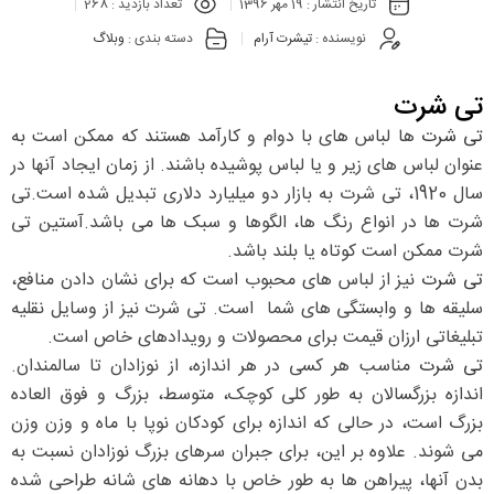
تاریخ انتشار :
19 مهر 1396
تعداد بازدید :
268
نویسنده :
تیشرت آرام
دسته بندی :
وبلاگ
تی شرت
تی شرت
ها لباس های با دوام و کارآمد هستند که ممکن است به
عنوان لباس های زیر و یا لباس پوشیده باشند. از زمان ایجاد آنها در
سال 1920، تی شرت به بازار دو میلیارد دلاری تبدیل شده است.تی
شرت ها در انواع رنگ ها، الگوها و سبک ها می باشد.آستین تی
شرت ممکن است کوتاه یا بلند باشد.
تی شرت
نیز از لباس های محبوب است که برای نشان دادن منافع،
سلیقه ها و وابستگی های شما است. تی شرت نیز از وسایل نقلیه
تبلیغاتی ارزان قیمت برای محصولات و رویدادهای خاص است.
تی شرت
مناسب هر کسی در هر اندازه، از نوزادان تا سالمندان.
اندازه بزرگسالان به طور کلی کوچک، متوسط، بزرگ و فوق العاده
بزرگ است، در حالی که اندازه برای کودکان نوپا با ماه و وزن وزن
می شوند. علاوه بر این، برای جبران سرهای بزرگ نوزادان نسبت به
بدن آنها، پیراهن ها به طور خاص با دهانه های شانه طراحی شده