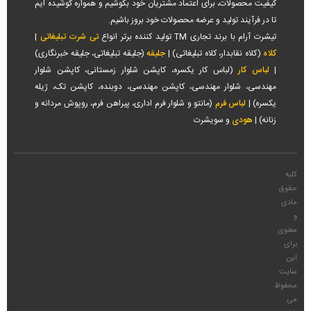
کیفیت محصولات، برای اعتماد مشتریان خود بکوشیم و همواره کوشیده ایم
تا در فرآیند تولید و عرضه محصولات خود بروز باشیم.
تیشرت آرام با برند تجاری TM تولید کننده برتر انواع
تی شرت تبلیغاتی
|
کلاه
(کلاه نقابدار، کلاه تبلیغاتی) |
جلیقه
(جلیقه تبلیغاتی، جلیقه خبرنگاری)
|
لباس کار
(لباس کار یکسره، کاپشن شلوار زمستانی، کاپشن شلوار
مهندسی، شلوار مهندسی، کاپشن مهندسی، دوبنده، کاپشن تک، ژیله
یکسره) |
لباس فرم
(مانتو و شلوار فرم اداری، پیراهن فرم، روپوش مردانه و
زنانه) |
هودی
و سویشرت
کلیه
حقوق
مادی
و
معنوی
برای
این
سایت
محفوظ
می