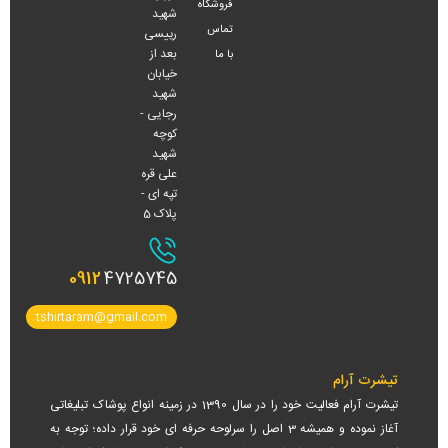
فروشگاه
شهید
تماس
رییسی
بعد از
با ما
خیابان
شهید
رجایی -
کوچه
شهید
علی قره
تپه ای -
پلاک 5
0912
4725745
tshirtaram@gmail.com
تیشرت آرام
تیشرت آرام فعالیت خود را در سال 1390 در زمینه انواع پوشاک تبلیغاتی
آغاز نموده و همیشه 3 اصل را سرلوحه حرفه ای خود قرار داده؛ توجه به