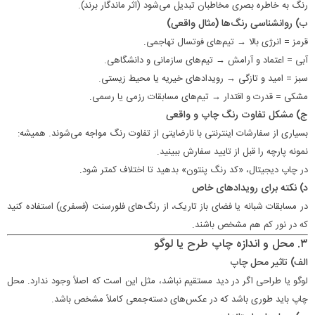
رنگ به خاطره بصری مخاطبان تبدیل می‌شود (اثر ماندگار برند).
ب) روانشناسی رنگ‌ها (مثال واقعی)
قرمز = انرژی بالا → تیم‌های فوتسال تهاجمی.
آبی = اعتماد و آرامش → تیم‌های سازمانی و دانشگاهی.
سبز = امید و تازگی → رویدادهای خیریه یا محیط زیستی.
مشکی = قدرت و اقتدار → تیم‌های مسابقات رزمی یا رسمی.
ج) مشکل تفاوت رنگ چاپ و واقعی
بسیاری از سفارشات اینترنتی با نارضایتی از تفاوت رنگ مواجه می‌شوند. همیشه:
نمونه پارچه را قبل از تایید سفارش ببینید.
در چاپ دیجیتال، «کد رنگ پنتون» بدهید تا اختلاف کمتر شود.
د) نکته برای رویدادهای خاص
در مسابقات شبانه یا فضای باز تاریک، از رنگ‌های فلورسنت (فسفری) استفاده کنید
که در نور کم هم مشخص باشند.
۳. محل و اندازه چاپ طرح یا لوگو
الف) تاثیر محل چاپ
لوگو یا طراحی اگر در دید مستقیم نباشد، مثل این است که اصلاً وجود ندارد. محل
چاپ باید طوری باشد که در عکس‌های دسته‌جمعی کاملاً مشخص باشد.