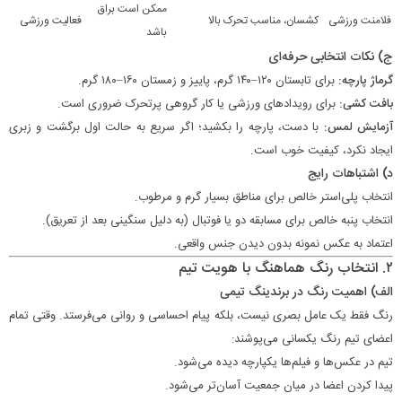
ممکن است براق
فلامنت ورزشی
کشسان، مناسب تحرک بالا
فعالیت ورزشی
باشد
ج) نکات انتخابی حرفه‌ای
گرماژ پارچه:
برای تابستان ۱۲۰–۱۴۰ گرم، پاییز و زمستان ۱۶۰–۱۸۰ گرم.
بافت کشی:
برای رویدادهای ورزشی یا کار گروهی پرتحرک ضروری است.
آزمایش لمس:
با دست، پارچه را بکشید؛ اگر سریع به حالت اول برگشت و زبری
ایجاد نکرد، کیفیت خوب است.
د) اشتباهات رایج
انتخاب پلی‌استر خالص برای مناطق بسیار گرم و مرطوب.
انتخاب پنبه خالص برای مسابقه دو یا فوتبال (به دلیل سنگینی بعد از تعریق).
اعتماد به عکس نمونه بدون دیدن جنس واقعی.
۲. انتخاب رنگ هماهنگ با هویت تیم
الف) اهمیت رنگ در برندینگ تیمی
رنگ فقط یک عامل بصری نیست، بلکه پیام احساسی و روانی می‌فرستد. وقتی تمام
اعضای تیم رنگ یکسانی می‌پوشند:
تیم در عکس‌ها و فیلم‌ها یکپارچه دیده می‌شود.
پیدا کردن اعضا در میان جمعیت آسان‌تر می‌شود.