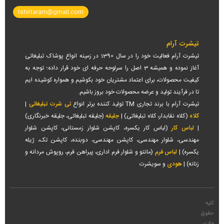
tshirtaram@gmail.com
تیشرت آرام
تیشرت آرام فعالیت خود را در سال 1390 در زمینه انواع پوشاک تبلیغاتی
آغاز نموده و همیشه 3 اصل را سرلوحه حرفه ای خود قرار داده؛ توجه به
کیفیت محصولات، برای اعتماد مشتریان خود بکوشیم و همواره کوشیده ایم
تا در فرآیند تولید و عرضه محصولات خود بروز باشیم.
تیشرت آرام با برند تجاری TM تولید کننده برتر انواع
تی شرت تبلیغاتی
|
کلاه
(کلاه نقابدار، کلاه تبلیغاتی) |
جلیقه
(جلیقه تبلیغاتی، جلیقه خبرنگاری)
|
لباس کار
(لباس کار یکسره، کاپشن شلوار زمستانی، کاپشن شلوار
مهندسی، شلوار مهندسی، کاپشن مهندسی، دوبنده، کاپشن تک، ژیله
یکسره) |
لباس فرم
(مانتو و شلوار فرم اداری، پیراهن فرم، روپوش مردانه و
زنانه) |
هودی
و سویشرت
کلیه
حقوق
مادی