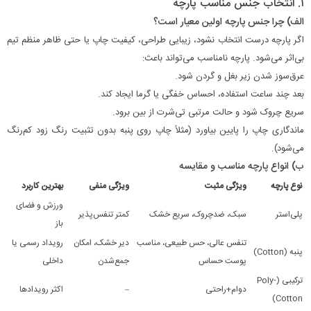
۱. انتخاب جنس مناسب پارچه
الف) چرا جنس پارچه اولین معیار است؟
اگر پارچه درست انتخاب نشود، زیبایی طراحی، کیفیت چاپ یا حتی ظاهر منظم تیم
بی‌اثر می‌شود. پارچه نامناسب می‌تواند باعث:
عرق‌سوز شدن زیر بغل و گردن شود.
بعد چند ساعت استفاده، احساس خفگی یا گرما ایجاد کند.
سریع چروک شود و حالت مرتبی تی‌شرت از بین برود.
ماندگاری چاپ را پایین بیاورد (مثلاً چاپ روی پنبه بدون تثبیت رنگ زود کم‌رنگ
می‌شود).
ب) انواع پارچه مناسب و مقایسه
نوع پارچه
ویژگی مثبت
ویژگی منفی
بهترین کاربرد
ورزش و فضای
پلی‌استر
سبک، ضدچروک، سریع خشک
کمتر تنفس‌پذیر
باز
تنفس عالی، حس طبیعی، مناسب
دیر خشک، امکان
رویداد رسمی یا
پنبه (Cotton)
پوست حساس
جمع‌شدن
داخلی
ترکیبی (Poly-
دوام+راحتی
–
اکثر رویدادها
Cotton)