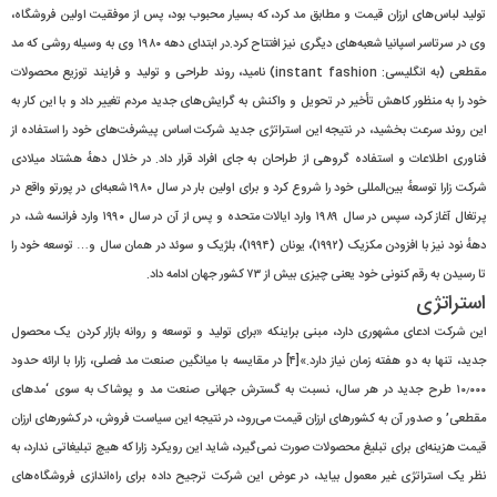
تولید لباس‌های ارزان قیمت و مطابق مد کرد، که بسیار محبوب بود، پس از موفقیت اولین فروشگاه،
وی در سرتاسر اسپانیا شعبه‌های دیگری نیز افتتاح کرد.در ابتدای دهه ۱۹۸۰ وی به وسیله روشی که مد
مقطعی (به انگلیسی: instant fashion) نامید، روند طراحی و تولید و فرایند توزیع محصولات
خود را به منظور کاهش تأخیر در تحویل و واکنش به گرایش‌های جدید مردم تغییر داد و با این کار به
این روند سرعت بخشید، در نتیجه این استراتژی جدید شرکت اساس پیشرفت‌های خود را استفاده از
فناوری اطلاعات و استفاده گروهی از طراحان به جای افراد قرار داد. در خلال دههٔ هشتاد میلادی
شرکت زارا توسعهٔ بین‌المللی خود را شروع کرد و برای اولین بار در سال ۱۹۸۰ شعبه‌ای در پورتو واقع در
پرتغال آغاز کرد، سپس در سال ۱۹۸۹ وارد ایالات متحده و پس از آن در سال ۱۹۹۰ وارد فرانسه شد، در
دههٔ نود نیز با افزودن مکزیک (۱۹۹۲)، یونان (۱۹۹۴)، بلژیک و سوئد در همان سال و… توسعه خود را
تا رسیدن به رقم کنونی خود یعنی چیزی بیش از ۷۳ کشور جهان ادامه داد.
استراتژی
این شرکت ادعای مشهوری دارد، مبنی براینکه «برای تولید و توسعه و روانه بازار کردن یک محصول
جدید، تنها به دو هفته زمان نیاز دارد.»[۴] در مقایسه با میانگین صنعت مد فصلی، زارا با ارائه حدود
۱۰٫۰۰۰ طرح جدید در هر سال، نسبت به گسترش جهانی صنعت مد و پوشاک به سوی ‘مدهای
مقطعی’ و صدور آن به کشورهای ارزان قیمت می‌رود، در نتیجه این سیاست فروش، در کشورهای ارزان
قیمت هزینه‌ای برای تبلیغ محصولات صورت نمی‌گیرد، شاید این رویکرد زارا که هیچ تبلیغاتی ندارد، به
نظر یک استراتژی غیر معمول بیاید، در عوض این شرکت ترجیح داده برای راه‌اندازی فروشگاه‌های