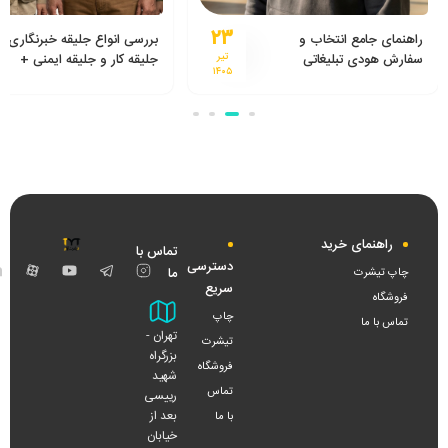
۲۳
راهنمای جامع انتخاب و
بررسی انواع جلیقه خبرنگاری،
سفارش هودی تبلیغاتی
تیر
جلیقه کار و جلیقه ایمنی +
۱۴۰۵
راهنمای خرید از تولیدی جلیقه
راهنمای خرید
تماس با
دسترسی
اینستاگرام
تلگرام
یوتیوب
آپار
ما
چاپ تیشرت
سریع
فروشگاه
چاپ
تماس با ما
تهران -
تیشرت
بزرگراه
فروشگاه
شهید
تماس
رییسی
بعد از
با ما
خیابان