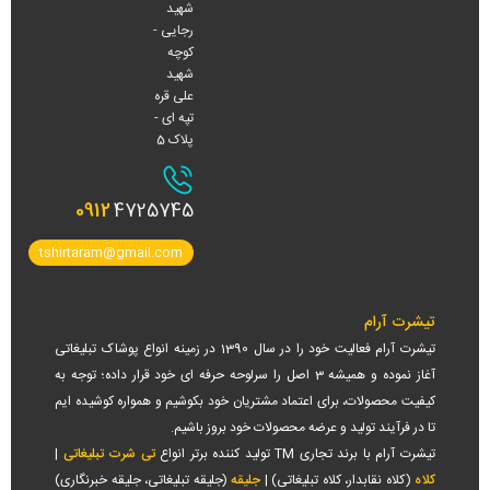
شهید
رجایی -
کوچه
شهید
علی قره
تپه ای -
پلاک 5
0912
4725745
tshirtaram@gmail.com
تیشرت آرام
تیشرت آرام فعالیت خود را در سال 1390 در زمینه انواع پوشاک تبلیغاتی
آغاز نموده و همیشه 3 اصل را سرلوحه حرفه ای خود قرار داده؛ توجه به
کیفیت محصولات، برای اعتماد مشتریان خود بکوشیم و همواره کوشیده ایم
تا در فرآیند تولید و عرضه محصولات خود بروز باشیم.
تیشرت آرام با برند تجاری TM تولید کننده برتر انواع
تی شرت تبلیغاتی
|
کلاه
(کلاه نقابدار، کلاه تبلیغاتی) |
جلیقه
(جلیقه تبلیغاتی، جلیقه خبرنگاری)