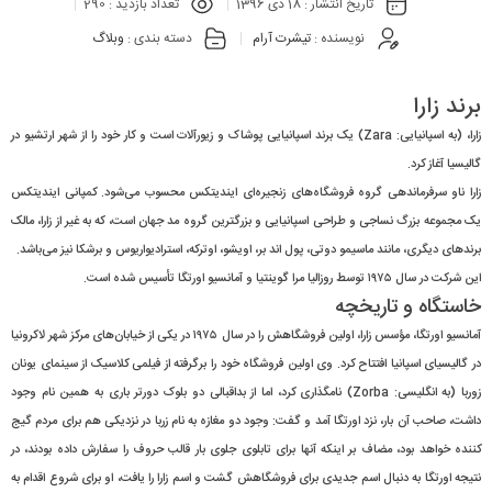
تاریخ انتشار :
18 دی 1396
تعداد بازدید :
290
نویسنده :
تیشرت آرام
دسته بندی :
وبلاگ
برند زارا
زارا، (به اسپانیایی: Zara) یک برند اسپانیایی پوشاک و زیورآلات است و کار خود را از شهر ارتشیو در
گالیسیا آغاز کرد.
زارا ناو سرفرماندهی گروه فروشگاه‌های زنجیره‌ای ایندیتکس محسوب می‌شود. کمپانی ایندیتکس
یک مجموعه بزرگ نساجی و طراحی اسپانیایی و بزرگترین گروه مد جهان است، که به غیر از زارا، مالک
برندهای دیگری، مانند ماسیمو دوتی، پول اند بر، اویشو، اوترکه، استرادیواریوس و برشکا نیز می‌باشد.
این شرکت در سال ۱۹۷۵ توسط روزالیا مرا گوینتیا و آمانسیو اورتگا تأسیس شده است.
خاستگاه و تاریخچه
آمانسیو اورتگا، مؤسس زارا، اولین فروشگاهش را در سال ۱۹۷۵ در یکی از خیابان‌های مرکز شهر لاکرونیا
در گالیسیای اسپانیا افتتاح کرد. وی اولین فروشگاه خود را برگرفته از فیلمی کلاسیک از سینمای یونان
زوربا (به انگلیسی: Zorba) نامگذاری کرد، اما از بداقبالی دو بلوک دورتر باری به همین نام وجود
داشت، صاحب آن بار، نزد اورتگا آمد و گفت: وجود دو مغازه به نام زربا در نزدیکی هم برای مردم گیج
کننده خواهد بود، مضاف بر اینکه آنها برای تابلوی جلوی بار قالب حروف را سفارش داده بودند، در
نتیجه اورتگا به دنبال اسم جدیدی برای فروشگاهش گشت و اسم زارا را یافت، او برای شروع اقدام به