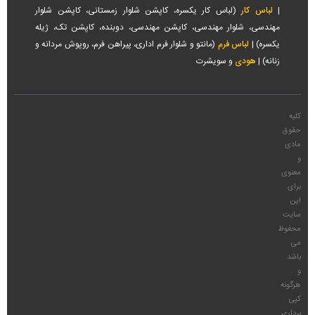
|
لباس کار
(لباس کار یکسره، کاپشن شلوار زمستانی، کاپشن شلوار
مهندسی، شلوار مهندسی، کاپشن مهندسی، دوبنده، کاپشن تک، ژیله
یکسره) |
لباس فرم
(مانتو و شلوار فرم اداری، پیراهن فرم، روپوش مردانه و
زنانه) |
هودی
و سویشرت
کلیه
حقوق
مادی
و
معنوی
برای
این
سایت
محفوظ
می
باشد
و
هرگونه
کپی
برداری