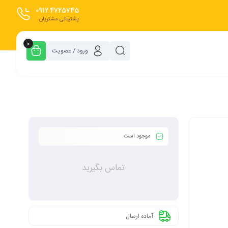
0912
4725745
پشتیبانی مشتریان
0
ورود / عضویت
موجود است
تماس بگیرید
آماده ارسال