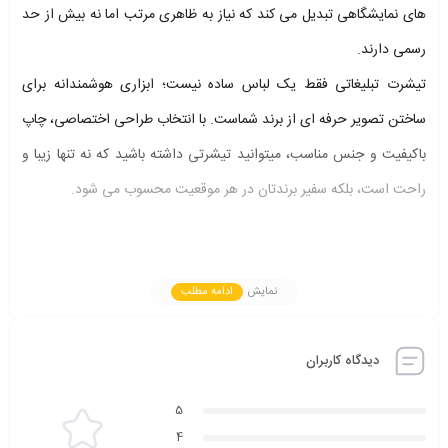
های نمایشگاهی تبدیل می کند که نیاز به ظاهری مرتب اما نه بیش از حد
رسمی دارند.
تیشرت تبلیغاتی فقط یک لباس ساده نیست؛ ابزاری هوشمندانه برای
ساختن تصویر حرفه­ ای از برند شماست. با انتخاب طراحی اختصاصی، چاپ
باکیفیت و جنس مناسب، می­توانید تیشرتی داشته باشید که نه تنها زیبا و
راحت است، بلکه سفیر برندتان در هر موقعیت محسوب می­ شود.
همین حالا با مجموعه
تیشرت آرام
تماس بگیرید، سفارش خود را ثبت و در
نمایش
ادامه مطلب
سریع ترین زمان، تیشرت تبلیغاتی اختصاصی خود را تحویل بگیرید.
شماره تماس
55502497-021
دیدگاه کاربران
در
تیشرت آرام TM
ما با تکیه بر تجربه و تخصص در تولید انواع تیشرت
5
تبلیغاتی، تلاش می­ کنیم تا هر طرح، رنگ و چاپ، دقیقا مطابق با هویت
4