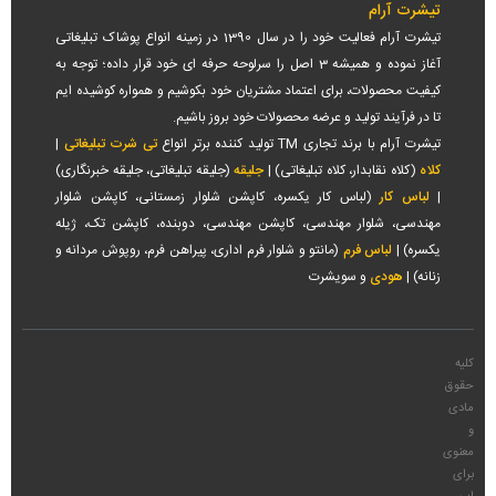
آیا قبل از سفارش می توانم نموه ای برای بررسی کیفیت دریافت کنم؟
تیشرت آرام
تیشرت آرام فعالیت خود را در سال 1390 در زمینه انواع پوشاک تبلیغاتی
بله امکان ارسال نمونه ( با دریافت هزینه) برای اطمینان شما از کیفیت پارچه و
آغاز نموده و همیشه 3 اصل را سرلوحه حرفه ای خود قرار داده؛ توجه به
دوخت وجود دارد.
کیفیت محصولات، برای اعتماد مشتریان خود بکوشیم و همواره کوشیده ایم
هزینه نهایی چگونه محاسبه می شود؟
تا در فرآیند تولید و عرضه محصولات خود بروز باشیم.
هزینه نهایی شامل: قیمت تیشرت * تعداد + هزینه چاپ / گلدوزی (که به تعداد
تیشرت آرام با برند تجاری TM تولید کننده برتر انواع
تی شرت تبلیغاتی
|
رنگ و ابعاد طرح بستگی دارد) + هزینه شابلون / کلیشه (فقط برای سفارش اول) با
کلاه
(کلاه نقابدار، کلاه تبلیغاتی) |
جلیقه
(جلیقه تبلیغاتی، جلیقه خبرنگاری)
ارسال طرح خود، پیش فاکتور دقیق دریافت کنید.
|
لباس کار
(لباس کار یکسره، کاپشن شلوار زمستانی، کاپشن شلوار
مهندسی، شلوار مهندسی، کاپشن مهندسی، دوبنده، کاپشن تک، ژیله
یکسره) |
لباس فرم
(مانتو و شلوار فرم اداری، پیراهن فرم، روپوش مردانه و
زنانه) |
هودی
و سویشرت
کلیه
حقوق
مادی
و
معنوی
برای