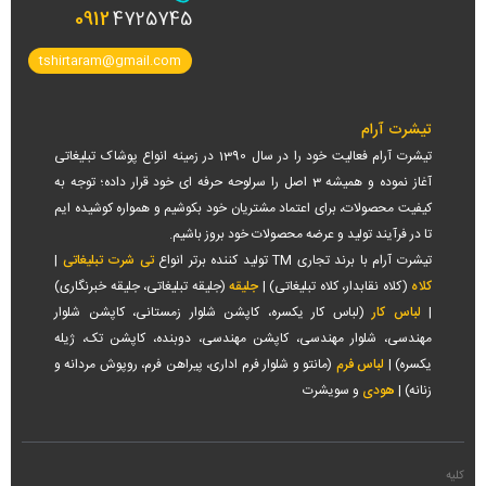
0912
4725745
tshirtaram@gmail.com
تیشرت آرام
تیشرت آرام فعالیت خود را در سال 1390 در زمینه انواع پوشاک تبلیغاتی
آغاز نموده و همیشه 3 اصل را سرلوحه حرفه ای خود قرار داده؛ توجه به
کیفیت محصولات، برای اعتماد مشتریان خود بکوشیم و همواره کوشیده ایم
تا در فرآیند تولید و عرضه محصولات خود بروز باشیم.
تیشرت آرام با برند تجاری TM تولید کننده برتر انواع
تی شرت تبلیغاتی
|
کلاه
(کلاه نقابدار، کلاه تبلیغاتی) |
جلیقه
(جلیقه تبلیغاتی، جلیقه خبرنگاری)
|
لباس کار
(لباس کار یکسره، کاپشن شلوار زمستانی، کاپشن شلوار
مهندسی، شلوار مهندسی، کاپشن مهندسی، دوبنده، کاپشن تک، ژیله
یکسره) |
لباس فرم
(مانتو و شلوار فرم اداری، پیراهن فرم، روپوش مردانه و
زنانه) |
هودی
و سویشرت
کلیه