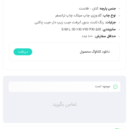
جنس پارچه:
کتان – فلامنت
نوع چاپ:
گلدوزی، چاپ سیلک، چاپ ترانسفر
جزئیات:
رنگ ثابت، بدون آبرفت، جیب زیپ دار، جیب پاکتی
سایزبندی:
S-M-L-Xl-2Xl-3Xl-4Xl-5Xl
حداقل سفارش:
100 عدد
دانلود کاتالوگ محصول
دریافت
موجود است
تماس بگیرید