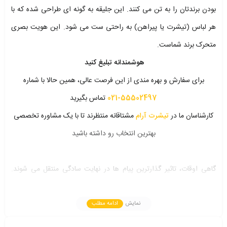
بودن برندتان را به تن می کنند. این جلیقه به گونه ای طراحی شده که با
هر لباس (تیشرت یا پیراهن) به راحتی ست می شود. این هویت بصری
متحرک برند شماست.
هوشمندانه تبلیغ کنید
برای سفارش و بهره مندی از این فرصت عالی، همین حالا با شماره
55502497-021
تماس بگیرید
کارشناسان ما در
تیشرت آرام
مشتاقانه منتظرند تا با یک مشاوره تخصصی
بهترین انتخاب رو داشته باشید
گاهی اوقات، تاثیر گذارترین پیام ها در نهایت سادگی منتقل می شوند.
جلیقه تبلیغاتی
یک انتخاب هوشمندانه و اقتصادی است که بالاترین
کیفیت را با قیمتی بهینه ارائه می دهد. این جلیقه، بوم نقاشی ایده آلی
نمایش
ادامه مطلب
است که داستان برند شما را به زیباترین شکل روایت می کند. با انتخاب