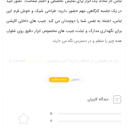
لباس کار ساده، یک ابزار برای نمایش تخصص و اعتبار شماست. تصور کنید
در یک جلسه کارگاهی مهم حضور دارید؛ طراحی شیک و خوش فرم این
لباس، اعتماد به نفس شما را دوچندان می کند. جیب های داخلی کاپشن
برای نگهداری مدارک و تبلت، جیب های مخصوص ابزار دقیق روی شلوار،
همه چیز را منظم و در دسترس نگه می دارند.
نیاز به راهنمایی در انتخاب دارید؟ تیم مشاوران
تیشرت آرام
آماده‌اند تا
براساس نوع فعالیت، شرایط محیط کاری و بودجه‌ی شما، بهترین مدل
نمایش
ادامه مطلب
لباس‌کار را پیشنهاد دهند.
با واحد فروش و مشاوره تماس بگیرید
55502497-021
دیدگاه کاربران
پارچه پلی استر پنبه به دلیل مقاومت بالا در برابر چروک و حفظ خط اتو،
5
بهترین انتخاب برای مهندسانی است که به ظاهر آراسته خود اهمیت می
4