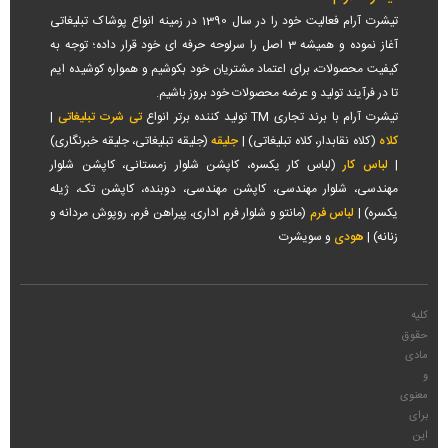
بله، در مجموعه تیشرت آرام؛ چاپ یا گلدوزی لوگو و نام شرکت روی لباس
تیشرت آرام فعالیت خود را در سال 1390 در زمینه انواع پوشاک تبلیغاتی
آغاز نموده و همیشه 3 اصل را سرلوحه حرفه ای خود قرار داده؛ توجه به
کار صورت می­پذیرد. این کار ضمن افزایش هویت سازمانی، باعث حرفه­ای
کیفیت محصولات، برای اعتماد مشتریان خود بکوشیم و همواره کوشیده ایم
تر شدن ظاهر کارکنان می شود.
تا در فرآیند تولید و عرضه محصولات خود بروز باشیم.
تیشرت آرام با برند تجاری TM تولید کننده برتر انواع
تی شرت تبلیغاتی
|
چطور از لباس کار نگهداری کنیم تا دوام بیشتری داشته باشد؟
کلاه
(کلاه نقابدار، کلاه تبلیغاتی) |
جلیقه
(جلیقه تبلیغاتی، جلیقه خبرنگاری)
لباس را با آب ولرم و شوینده ملایم بشویید. از اتوی مستقیم روی قسمت­
|
لباس کار
(لباس کار یکسره، کاپشن شلوار زمستانی، کاپشن شلوار
مهندسی، شلوار مهندسی، کاپشن مهندسی، دوبنده، کاپشن تک، ژیله
های چاپ­دار خودداری کنید. لباس ­های ضدحریق را طبق دستورالعمل سازنده
یکسره) |
لباس فرم
(مانتو و شلوار فرم اداری، پیراهن فرم، روپوش مردانه و
بشویید تا خاصیت مقاومتی آن حفظ شود.
زنانه) |
هودی
و سویشرت
کلیه
حقوق
مادی
و
معنوی
برای
این