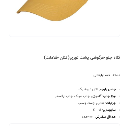
کلاه جلو خرگوشی پشت توری(کتان-فلامنت)
دسته :
کلاه تبلیغاتی
جنس پارچه:
کتان درجه یک
نوع چاپ:
گلدوزی، چاپ سیلک، چاپ ترانسفر
جزئیات:
تنظیم توسط چسب
سایزبندی:
S – xl
حداقل سفارش:
200عدد