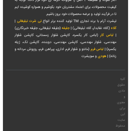
آغاز نموده و همیشه 3 اصل را سرلوحه حرفه ای خود قرار داده؛ توجه به
کیفیت محصولات، برای اعتماد مشتریان خود بکوشیم و همواره کوشیده ایم
تا در فرآیند تولید و عرضه محصولات خود بروز باشیم.
تیشرت آرام با برند تجاری TM تولید کننده برتر انواع
تی شرت تبلیغاتی
|
کلاه
(کلاه نقابدار، کلاه تبلیغاتی) |
جلیقه
(جلیقه تبلیغاتی، جلیقه خبرنگاری)
|
لباس کار
(لباس کار یکسره، کاپشن شلوار زمستانی، کاپشن شلوار
مهندسی، شلوار مهندسی، کاپشن مهندسی، دوبنده، کاپشن تک، ژیله
یکسره) |
لباس فرم
(مانتو و شلوار فرم اداری، پیراهن فرم، روپوش مردانه و
زنانه) |
هودی
و سویشرت
کلیه
حقوق
مادی
و
معنوی
برای
این
سایت
محفوظ