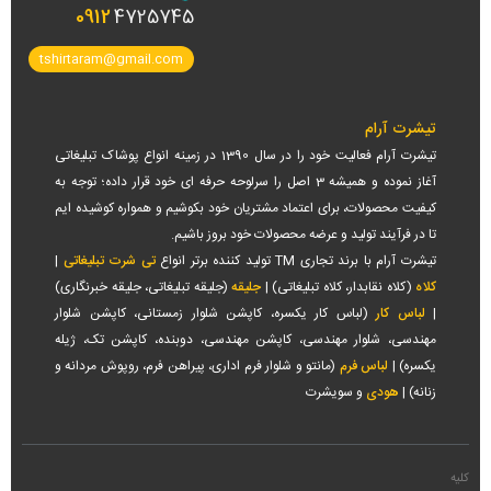
0912
4725745
tshirtaram@gmail.com
تیشرت آرام
تیشرت آرام فعالیت خود را در سال 1390 در زمینه انواع پوشاک تبلیغاتی
آغاز نموده و همیشه 3 اصل را سرلوحه حرفه ای خود قرار داده؛ توجه به
کیفیت محصولات، برای اعتماد مشتریان خود بکوشیم و همواره کوشیده ایم
تا در فرآیند تولید و عرضه محصولات خود بروز باشیم.
تیشرت آرام با برند تجاری TM تولید کننده برتر انواع
تی شرت تبلیغاتی
|
کلاه
(کلاه نقابدار، کلاه تبلیغاتی) |
جلیقه
(جلیقه تبلیغاتی، جلیقه خبرنگاری)
|
لباس کار
(لباس کار یکسره، کاپشن شلوار زمستانی، کاپشن شلوار
مهندسی، شلوار مهندسی، کاپشن مهندسی، دوبنده، کاپشن تک، ژیله
یکسره) |
لباس فرم
(مانتو و شلوار فرم اداری، پیراهن فرم، روپوش مردانه و
زنانه) |
هودی
و سویشرت
کلیه