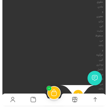
حقوق
مادی
و
معنوی
برای
این
سایت
محفوظ
می
باشد
و
هرگونه
کپی
برداری
شامل
پیگرد
قانونی
می
0
باشد.