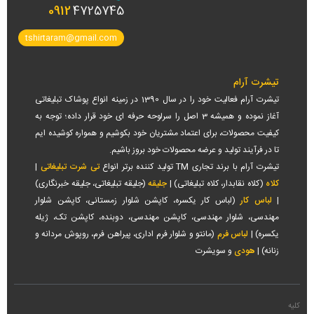
0912
4725745
tshirtaram@gmail.com
تیشرت آرام
تیشرت آرام فعالیت خود را در سال 1390 در زمینه انواع پوشاک تبلیغاتی
آغاز نموده و همیشه 3 اصل را سرلوحه حرفه ای خود قرار داده؛ توجه به
کیفیت محصولات، برای اعتماد مشتریان خود بکوشیم و همواره کوشیده ایم
تا در فرآیند تولید و عرضه محصولات خود بروز باشیم.
تیشرت آرام با برند تجاری TM تولید کننده برتر انواع
تی شرت تبلیغاتی
|
کلاه
(کلاه نقابدار، کلاه تبلیغاتی) |
جلیقه
(جلیقه تبلیغاتی، جلیقه خبرنگاری)
|
لباس کار
(لباس کار یکسره، کاپشن شلوار زمستانی، کاپشن شلوار
مهندسی، شلوار مهندسی، کاپشن مهندسی، دوبنده، کاپشن تک، ژیله
یکسره) |
لباس فرم
(مانتو و شلوار فرم اداری، پیراهن فرم، روپوش مردانه و
زنانه) |
هودی
و سویشرت
کلیه