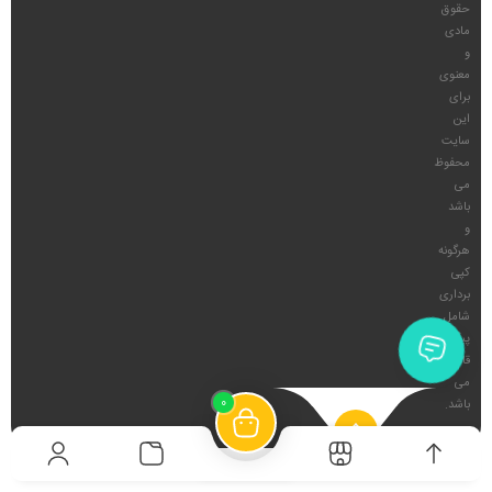
حقوق
مادی
و
معنوی
برای
این
سایت
محفوظ
می
باشد
و
هرگونه
کپی
برداری
شامل
پیگرد
قانونی
می
0
باشد.