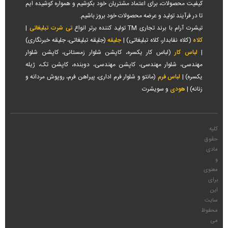
کیفیت محصولات، برای اعتماد مشتریان خود بکوشیم و همواره کوشیده ایم
تا در فرآیند تولید و عرضه محصولات خود بروز باشیم.
تیشرت آرام با برند تجاری TM تولید کننده برتر انواع
تی شرت تبلیغاتی
|
کلاه
(کلاه نقابدار، کلاه تبلیغاتی) |
جلیقه
(جلیقه تبلیغاتی، جلیقه خبرنگاری)
|
لباس کار
(لباس کار یکسره، کاپشن شلوار زمستانی، کاپشن شلوار
مهندسی، شلوار مهندسی، کاپشن مهندسی، دوبنده، کاپشن تک، ژیله
یکسره) |
لباس فرم
(مانتو و شلوار فرم اداری، پیراهن فرم، روپوش مردانه و
زنانه) |
هودی
و سویشرت
کلیه
حقوق
مادی
و
معنوی
برای
این
سایت
محفوظ
می