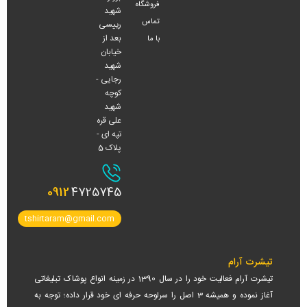
فروشگاه
شهید
تماس
رییسی
بعد از
با ما
خیابان
شهید
رجایی -
کوچه
شهید
علی قره
تپه ای -
پلاک 5
0912
4725745
tshirtaram@gmail.com
تیشرت آرام
تیشرت آرام فعالیت خود را در سال 1390 در زمینه انواع پوشاک تبلیغاتی
آغاز نموده و همیشه 3 اصل را سرلوحه حرفه ای خود قرار داده؛ توجه به