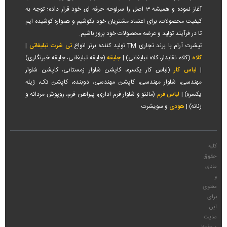
آغاز نموده و همیشه 3 اصل را سرلوحه حرفه ای خود قرار داده؛ توجه به
کیفیت محصولات، برای اعتماد مشتریان خود بکوشیم و همواره کوشیده ایم
تا در فرآیند تولید و عرضه محصولات خود بروز باشیم.
تیشرت آرام با برند تجاری TM تولید کننده برتر انواع
تی شرت تبلیغاتی
|
کلاه
(کلاه نقابدار، کلاه تبلیغاتی) |
جلیقه
(جلیقه تبلیغاتی، جلیقه خبرنگاری)
|
لباس کار
(لباس کار یکسره، کاپشن شلوار زمستانی، کاپشن شلوار
مهندسی، شلوار مهندسی، کاپشن مهندسی، دوبنده، کاپشن تک، ژیله
یکسره) |
لباس فرم
(مانتو و شلوار فرم اداری، پیراهن فرم، روپوش مردانه و
زنانه) |
هودی
و سویشرت
کلیه
حقوق
مادی
و
معنوی
برای
این
سایت