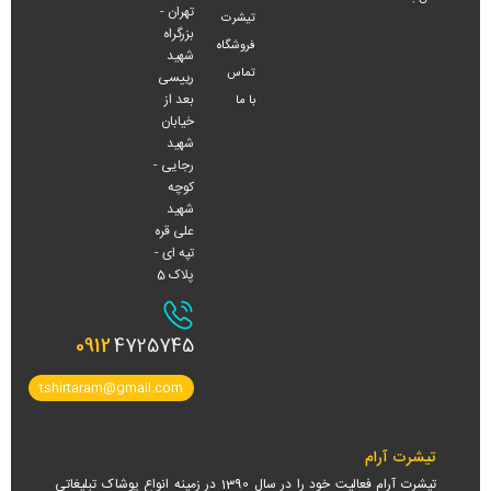
تهران -
تیشرت
بزرگراه
فروشگاه
شهید
تماس
رییسی
بعد از
با ما
خیابان
شهید
رجایی -
کوچه
شهید
علی قره
تپه ای -
پلاک 5
0912
4725745
tshirtaram@gmail.com
تیشرت آرام
تیشرت آرام فعالیت خود را در سال 1390 در زمینه انواع پوشاک تبلیغاتی