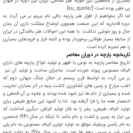
بسیاری از محققین این حوزه، هنر نساجی ایران این دوره در جهان
بی نظیر بوده است.[/su_quote]
اما اگر بخواهیم از افول هنر پارچه بافی نام ببریم بر می گردد به
دوره قاجاریه که این صنعت همچون اوضاع مملکت داری آن زمان
حال و روز خوشی نداشت. با همه این احوالات هنر بافندگی در ایران
از سابقه بسیار طولانی برخوردار بوده و البته فراز و فرودهای بسیاری
را هم تجربه کرده است.
تاریخچه پارچه در دوران معاصر
تاریخ معاصر پارچه به نوعی با ظهور و تولید انواع پارچه های دارای
الیاف مصنوعی پیوند خورده است. ماجرای ساخت و تولید آن نیز
بر می گردد به اواسط قرن بیستم در خلال جنگ جهانی دوم که
اغلب مزارع و زمین های کشاورزی کاشت پنبه در اثر بمباران تخریب
شده و بسیاری از دام ها نیز نابود شده بودند و علاوه بر آن قحطی و
انحصار همه جا را فرا گرفته بود. لذا با کمبود این منابع طبیعی برای
تولید الیاف طبیعی، بشر را به فکر تولید الیافی دیگری انداخت که
بی نیاز به زمین و کشت و دام باشد تا اینکه در سال 1941 شخصی
به نام رکسن وینفیلد موفق به تولید اولین الیاف مصنوعی به نام پلی
استر شد و سپس دهه ها بعد یعنی در سال 1970 به تولید انبوه