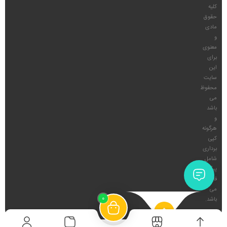
کلیه
حقوق
مادی
و
معنوی
برای
این
سایت
محفوظ
می
باشد
و
هرگونه
کپی
برداری
شامل
پیگرد
قانونی
می
0
باشد.