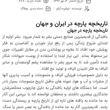
تاریخ انتشار :
3 مهر 1396
تعداد بازدید :
628
نویسنده :
تیشرت آرام
دسته بندی :
وبلاگ
تاریخچه پارچه در ایران و جهان
تاریخچه پارچه در جهان
بافندگی از قدیمیترین صنایع دستی بشر به شمار میرود. بشر اولیه از
ابتدای شروع زندگی پس از رفع نیاز خوردن و آشامیدن به فکر
پوشش خود افتاد تا علاوه بر پوشاندن بدن در مقابل تغییرات جوی
نیز محفوظ بماند. این نیاز ابتدا با استفاده از پوست حیوانات شکار
شده تأمین شد تا به مرور بشر با مشاهده پشم گوسفندان و سایر
الیاف به فکر تابیدن الیاف و تولید نخ افتاد.
به دلیل خصوصیات فیزیکی الیاف و منسوجات و آسیب پذیری آنها
از حشرات و آب و هوا، نمونه های ماقبل تاریخ منسوجات بسیار نادر
است. اما دستگاه های اولیه بافندگی به دلیل چارچوب محکمترشان
ماندگاری بیشتری داشتند و محققان توانسته اند با بررسی این آثار
به جا مانده به یافته های تازه ای از تاریخ پارچه و ریسندگی دست
یابند. قدیمیترین آثار به جا مانده از بافندگی به عصر حجر یا سنگ