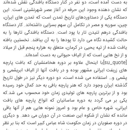
به دست آمده است، دو نفر در کنار دستگاه بافندگی نقش شده‌اند
که نشان دهنده وجود این حرفه در آغاز عصر شهرنشینی است. این
دستگاه یکی از دستاوردهای تاریخ تمدن است که تمدن های ایران،
چین، سوریه و مصر در تکامل آن سهم بسزایی داشته‌اند. کار دستگاه
بافندگی درهم تنیدن تار با پود است. دستگاه بافندگی تارها را به
حالت کشیده نگاه می دارد تا پودها را به آن ببافند. نخستین بافته
یافت شده از تپه یحیی در کرمان، متعلق به هزاره پنجم قبل از میلاد
و از نخ هایی است که از الیاف حیوانی به دست آمده‌اند.
[su_quote]با اینحال علاوه بر دوره هخامنشیان که بافت پارچه
های زربفت ایرانی مشهور بوده و در بافت آنها از الیاف ابریشمی و
پشمی و… استفاده می شده است، دو دوره دیگر نیز در طول تاریخ
گذشته ایران وجود دارد که هنر پارچه بافی به حد کمال خود رسیده
بود و از برترین پارچه های تولیدی زمان خود محسوب می شد.که
یکی بر می گردد به دوره ساسانیان که انواع پارچه های بافت
ایرانی، شهره خاص و عام بود و امروز نمونه هایی هم از آنها باقی
مانده که نشان از شکوه این صنعت در آن دوران می دهد. و دیگری
در دوره صفویان در زمان حکومت شاه عباس کبیر است که بنا بر نظر