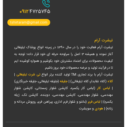
0912
4725745
tshirtaram@gmail.com
تیشرت آرام
تیشرت آرام فعالیت خود را در سال 1390 در زمینه انواع پوشاک تبلیغاتی
آغاز نموده و همیشه 3 اصل را سرلوحه حرفه ای خود قرار داده؛ توجه به
کیفیت محصولات، برای اعتماد مشتریان خود بکوشیم و همواره کوشیده ایم
تا در فرآیند تولید و عرضه محصولات خود بروز باشیم.
تیشرت آرام با برند تجاری TM تولید کننده برتر انواع
تی شرت تبلیغاتی
|
کلاه
(کلاه نقابدار، کلاه تبلیغاتی) |
جلیقه
(جلیقه تبلیغاتی، جلیقه خبرنگاری)
|
لباس کار
(لباس کار یکسره، کاپشن شلوار زمستانی، کاپشن شلوار
مهندسی، شلوار مهندسی، کاپشن مهندسی، دوبنده، کاپشن تک، ژیله
یکسره) |
لباس فرم
(مانتو و شلوار فرم اداری، پیراهن فرم، روپوش مردانه و
زنانه) |
هودی
و سویشرت