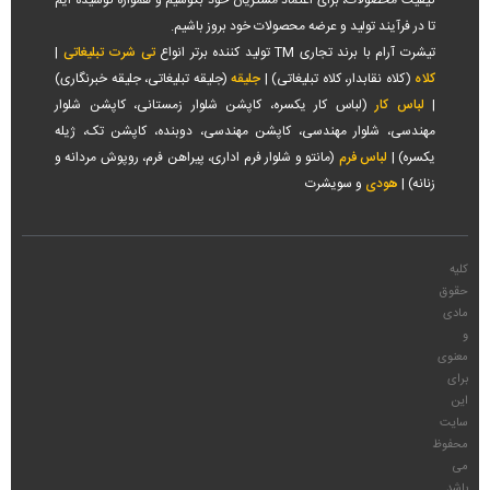
تا در فرآیند تولید و عرضه محصولات خود بروز باشیم.
تیشرت آرام با برند تجاری TM تولید کننده برتر انواع
تی شرت تبلیغاتی
|
کلاه
(کلاه نقابدار، کلاه تبلیغاتی) |
جلیقه
(جلیقه تبلیغاتی، جلیقه خبرنگاری)
|
لباس کار
(لباس کار یکسره، کاپشن شلوار زمستانی، کاپشن شلوار
مهندسی، شلوار مهندسی، کاپشن مهندسی، دوبنده، کاپشن تک، ژیله
یکسره) |
لباس فرم
(مانتو و شلوار فرم اداری، پیراهن فرم، روپوش مردانه و
زنانه) |
هودی
و سویشرت
کلیه
حقوق
مادی
و
معنوی
برای
این
سایت
محفوظ
می
باشد