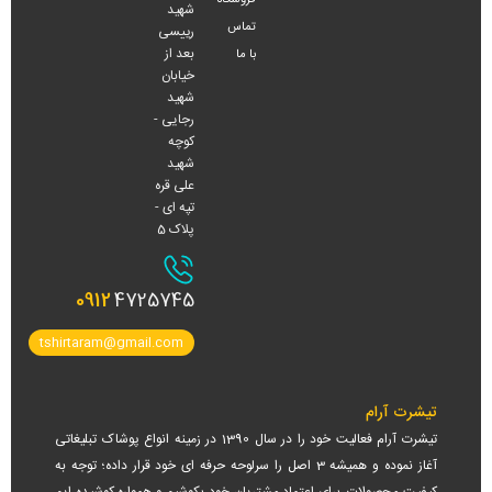
شهید
تماس
رییسی
بعد از
با ما
خیابان
شهید
رجایی -
کوچه
شهید
علی قره
تپه ای -
پلاک 5
0912
4725745
tshirtaram@gmail.com
تیشرت آرام
تیشرت آرام فعالیت خود را در سال 1390 در زمینه انواع پوشاک تبلیغاتی
آغاز نموده و همیشه 3 اصل را سرلوحه حرفه ای خود قرار داده؛ توجه به
کیفیت محصولات، برای اعتماد مشتریان خود بکوشیم و همواره کوشیده ایم