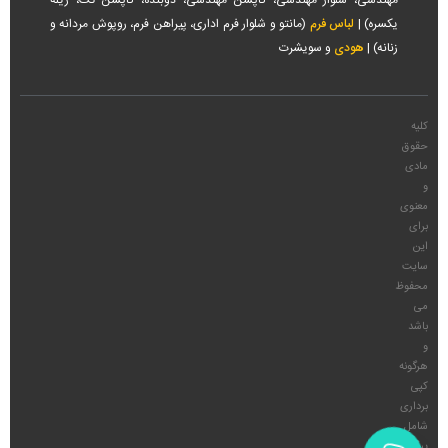
مهندسی، شلوار مهندسی، کاپشن مهندسی، دوبنده، کاپشن تک، ژیله
یکسره) |
لباس فرم
(مانتو و شلوار فرم اداری، پیراهن فرم، روپوش مردانه و
زنانه) |
هودی
و سویشرت
کلیه
حقوق
مادی
و
معنوی
برای
این
سایت
محفوظ
می
باشد
و
هرگونه
کپی
برداری
شامل
پیگرد