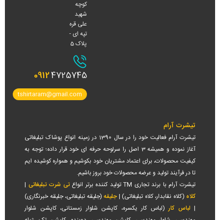
کوچه
شهید
علی قره
تپه ای -
پلاک 5
0912
4725745
tshirtaram@gmail.com
تیشرت آرام
تیشرت آرام فعالیت خود را در سال 1390 در زمینه انواع پوشاک تبلیغاتی
آغاز نموده و همیشه 3 اصل را سرلوحه حرفه ای خود قرار داده؛ توجه به
کیفیت محصولات، برای اعتماد مشتریان خود بکوشیم و همواره کوشیده ایم
تا در فرآیند تولید و عرضه محصولات خود بروز باشیم.
تیشرت آرام با برند تجاری TM تولید کننده برتر انواع
تی شرت تبلیغاتی
|
کلاه
(کلاه نقابدار، کلاه تبلیغاتی) |
جلیقه
(جلیقه تبلیغاتی، جلیقه خبرنگاری)
|
لباس کار
(لباس کار یکسره، کاپشن شلوار زمستانی، کاپشن شلوار