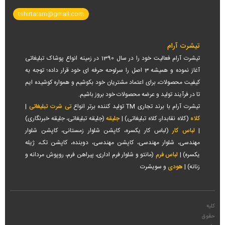
tshirtaram@gmail.com
تیشرت آرام
تیشرت آرام فعالیت خود را در سال 1390 در زمینه انواع پوشاک تبلیغاتی
آغاز نموده و همیشه 3 اصل را سرلوحه حرفه ای خود قرار داده؛ توجه به
کیفیت محصولات، برای اعتماد مشتریان خود بکوشیم و همواره کوشیده ایم
تا در فرآیند تولید و عرضه محصولات خود بروز باشیم.
تیشرت آرام با برند تجاری TM تولید کننده برتر انواع
تی شرت تبلیغاتی
|
کلاه
(کلاه نقابدار، کلاه تبلیغاتی) |
جلیقه
(جلیقه تبلیغاتی، جلیقه خبرنگاری)
|
لباس کار
(لباس کار یکسره، کاپشن شلوار زمستانی، کاپشن شلوار
مهندسی، شلوار مهندسی، کاپشن مهندسی، دوبنده، کاپشن تک، ژیله
یکسره) |
لباس فرم
(مانتو و شلوار فرم اداری، پیراهن فرم، روپوش مردانه و
زنانه) |
هودی
و سویشرت
کلیه
حقوق