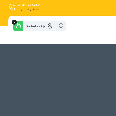
0912
4725745
پشتیبانی مشتریان
0
ورود / عضویت