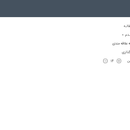
الـه
0
دم
ه علاقه مندی
ذاری
14
تن