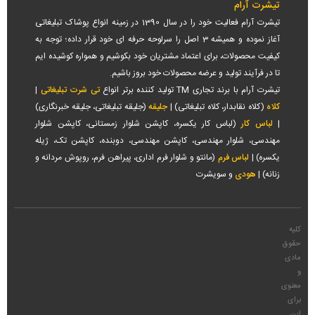
تیشرت آرام
تیشرت آرام فعالیت خود را در سال 1390 در زمینه انواع پوشاک تبلیغاتی
آغاز نموده و همیشه 3 اصل را سرلوحه حرفه ای خود قرار داده؛ توجه به
کیفیت محصولات، برای اعتماد مشتریان خود بکوشیم و همواره کوشیده ایم
تا در فرآیند تولید و عرضه محصولات خود بروز باشیم.
تیشرت آرام با برند تجاری TM تولید کننده برتر انواع
تی شرت تبلیغاتی
|
کلاه
(کلاه نقابدار، کلاه تبلیغاتی) |
جلیقه
(جلیقه تبلیغاتی، جلیقه خبرنگاری)
|
لباس کار
(لباس کار یکسره، کاپشن شلوار زمستانی، کاپشن شلوار
مهندسی، شلوار مهندسی، کاپشن مهندسی، دوبنده، کاپشن تک، ژیله
یکسره) |
لباس فرم
(مانتو و شلوار فرم اداری، پیراهن فرم، روپوش مردانه و
زنانه) |
هودی
و سویشرت
کلیه
حقوق
مادی
و
معنوی
برای
این