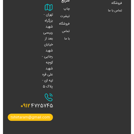
سریع
فروشگاه
چاپ
تماس با ما
تهران -
تیشرت
بزرگراه
فروشگاه
شهید
تماس
رییسی
بعد از
با ما
خیابان
شهید
رجایی -
کوچه
شهید
علی قره
تپه ای -
پلاک 5
0912
4725745
tshirtaram@gmail.com