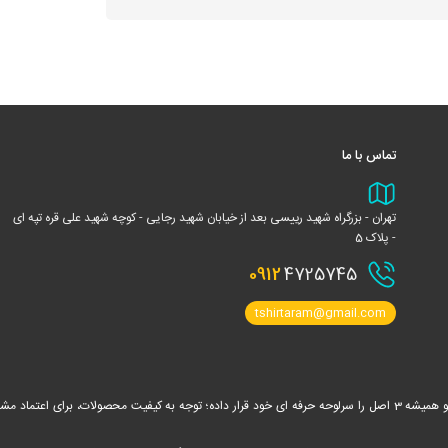
تماس با ما
تهران - بزرگراه شهید رییسی بعد از خیابان شهید رجایی - کوچه شهید علی قره تپه ای
- پلاک 5
0912
4725745
tshirtaram@gmail.com
تیشرت آرام فعالیت خود را در سال 1390 در زمینه انواع پوشاک تبلیغاتی آغاز نموده و همیشه 3 اصل را سرلوحه حرفه ای خود قرار داده؛ توجه به کیفیت مح