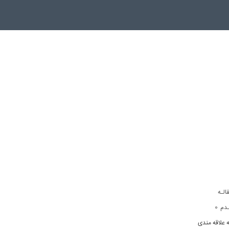
الـه
0
دم
ه علاقه مندی