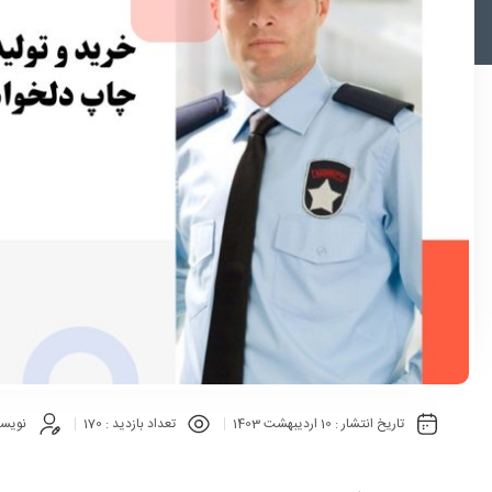
تاریخ انتشار :
10 اردیبهشت 1403
تعداد بازدید :
170
نویسن