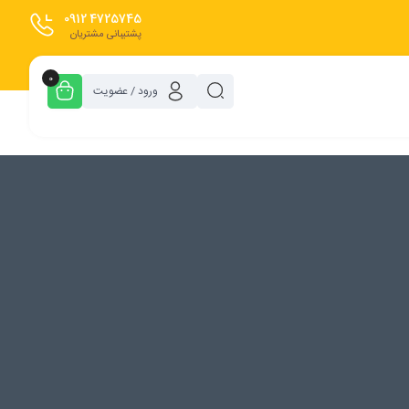
0912
4725745
پشتیبانی مشتریان
0
ورود / عضویت