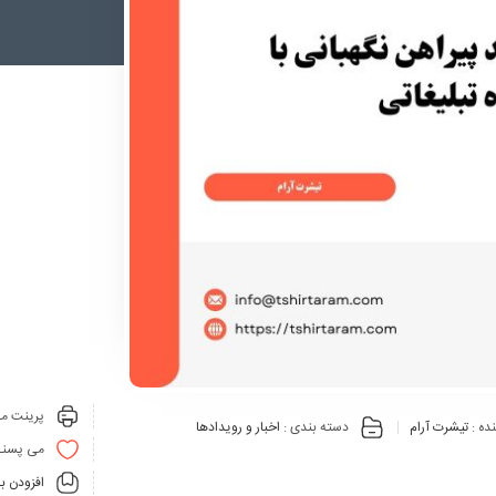
پرینت مق
ده :
تیشرت آرام
دسته بندی :
اخبار و رویدادها
می پسنـ
افزودن ب