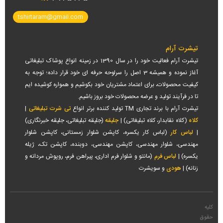
tshirtaram@gmail.com
تیشرت آرام
تیشرت آرام فعالیت خود را در سال 1390 در زمینه انواع پوشاک تبلیغاتی
آغاز نموده و همیشه 3 اصل را سرلوحه حرفه ای خود قرار داده؛ توجه به
کیفیت محصولات، برای اعتماد مشتریان خود بکوشیم و همواره کوشیده ایم
تا در فرآیند تولید و عرضه محصولات خود بروز باشیم.
تیشرت آرام با برند تجاری TM تولید کننده برتر انواع
تی شرت تبلیغاتی
|
کلاه
(کلاه نقابدار، کلاه تبلیغاتی) |
جلیقه
(جلیقه تبلیغاتی، جلیقه خبرنگاری)
|
لباس کار
(لباس کار یکسره، کاپشن شلوار زمستانی، کاپشن شلوار
مهندسی، شلوار مهندسی، کاپشن مهندسی، دوبنده، کاپشن تک، ژیله
یکسره) |
لباس فرم
(مانتو و شلوار فرم اداری، پیراهن فرم، روپوش مردانه و
زنانه) |
هودی
و سویشرت
کلیه
حقوق