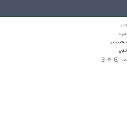
الـه
0
دم
ه علاقه مندی
ذاری
14
تن