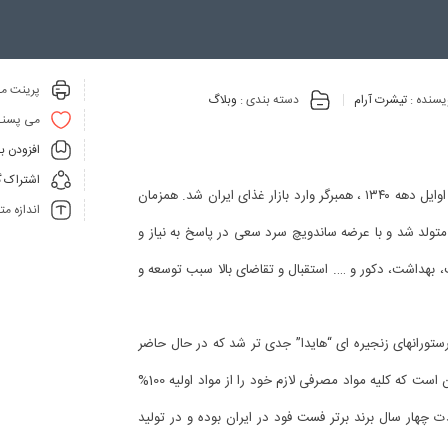
پرینت مق
یسنده :
تیشرت آرام
دسته بندی :
وبلاگ
می پسنـ
افزودن ب
اشتراک گ
در تهران طی دو دهه ۱۳۳۰ تا ۱۳۵۰ تعداد ساندویچ ‌فروشى‌ها از ده‌ هزار گذشت. در اوایل دهه ۱۳۴۰ ، همبرگر وارد بازار غذای ایران شد. همزمان
اندازه م
متولد شد و با عرضه ساندویچ سرد سعی در پاسخ به نیاز و
 بهداشت، دکور و …. استقبال و تقاضای بالا سبب توسعه و
رستورانهای زنجیره ای “هایدا” جدی تر شد که در حال حاضر
این کارخانجات احداث و در حال فعالیت هستند. “هایدا” تنها مجموعه غذایی در ایران است که کلیه مواد مصرفی لازم خود را از مواد اولیه 100%
 چهار سال برند برتر فست فود در ایران بوده و در تولید