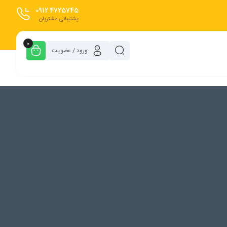
0912
4725745
پشتیبانی مشتریان
0
ورود / عضویت