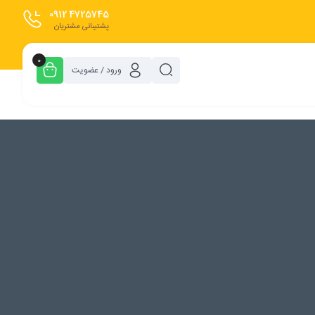
0912
4725745
پشتیبانی مشتریان
0
ورود / عضویت