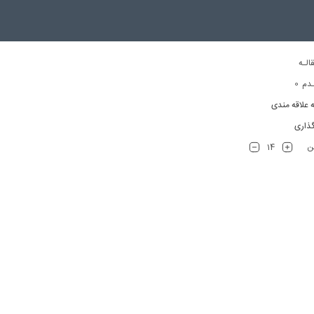
الـه
0
دم
ه علاقه مندی
ذاری
14
تن