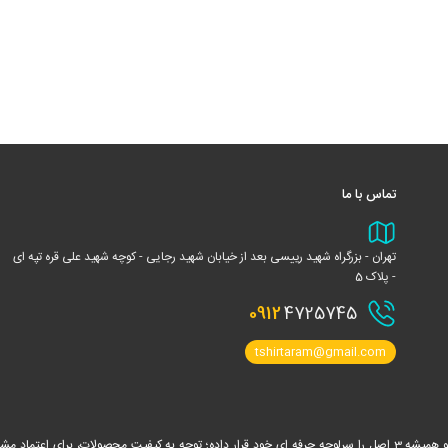
تماس با ما
تهران - بزرگراه شهید رییسی بعد از خیابان شهید رجایی - کوچه شهید علی قره تپه ای
- پلاک 5
0912
4725745
tshirtaram@gmail.com
تیشرت آرام فعالیت خود را در سال 1390 در زمینه انواع پوشاک تبلیغاتی آغاز نموده و همیشه 3 اصل را سرلوحه حرفه ای خود قرار داده؛ توجه به کیفیت مح